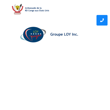
LIENS RAPIDES
Formulaire d'adhésion
Domaines d'intervention
Contact
CONTACTEZ-NOUS
info@americancommunityindrc.org