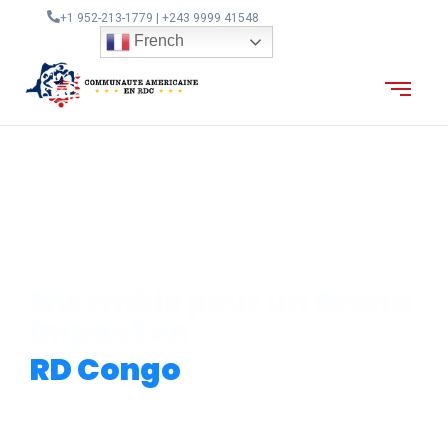
+1 952-213-1779 | +243 9999 41548
French
Ensemble pour un Grand
Impact en
RD Congo
En Savoir Plus